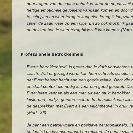
doorvragen van de coach ontdek je waar de negativiteit
heftige emotionele gevoelens vandaan komen en door dit
te schrijven en weer terug te koppelen kreeg ik langza
zeker de zaak weer op een rijtje. En zo ook mocht ik ga
ontdekken hoe je weer terug bij jezelf kan komen. (Nora,
Professionele betrokkenheid
Everts betrokkenheid is groter dan je durft verwachten 
coach. Wat er gezegd wordt kan hem echt iets schelen. 
dat Evert belang hecht aan een goede relatie. Door die r
ontstaat context die nodig is voor een goed gesprek. Daa
Evert leren kennen als een man uit een stuk: betrokken,
luisterend, eerlijk, geïnteresseerd. In de hektiek van al
de gesprekken met Evert als een vluchtheuvel in druk ve
(Mark, 36)
Je bent een betrouwbare en positieve persoonlijkheid. Je
(in leeftijd en levenservaring) en relaxed. Je bent jezelf e