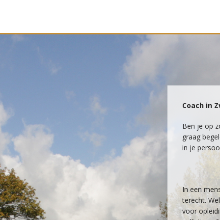
Coach in Z
Ben je op z
graag begel
in je perso
In een men
terecht. We
voor opleid