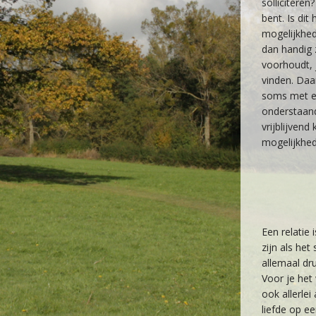
sollicitere
bent. Is dit
mogelijkhed
dan handig 
voorhoudt, j
vinden. Daar
soms met ee
onderstaan
vrijblijven
mogelijkhed
Een relatie
zijn als he
allemaal dr
Voor je het 
ook allerle
liefde op e