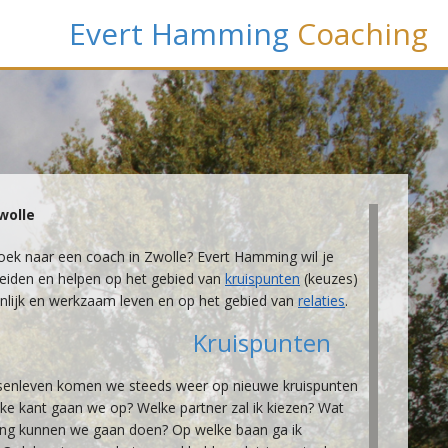
Evert
Hamming
Coaching
wolle
oek naar een coach in Zwolle? Evert Hamming wil je
eiden en helpen op het gebied van
kruispunten
(keuzes)
onlijk en werkzaam leven en op het gebied van
relaties
.
Kruispunten
senleven komen we steeds weer op nieuwe kruispunten
lke kant gaan we op? Welke partner zal ik kiezen? Wat
ing kunnen we gaan doen? Op welke baan ga ik