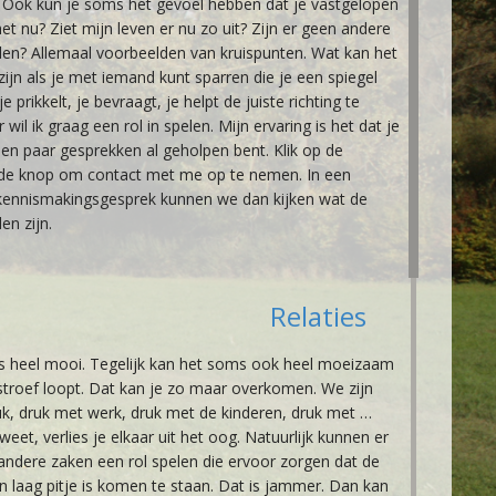
n? Ook kun je soms het gevoel hebben dat je vastgelopen
 het nu? Ziet mijn leven er nu zo uit? Zijn er geen andere
en? Allemaal voorbeelden van kruispunten. Wat kan het
zijn als je met iemand kunt sparren die je een spiegel
e prikkelt, je bevraagt, je helpt de juiste richting te
 wil ik graag een rol in spelen. Mijn ervaring is het dat je
n paar gesprekken al geholpen bent. Klik op de
de knop om contact met me op te nemen. In een
d kennismakingsgesprek kunnen we dan kijken wat de
en zijn.
Relaties
 is heel mooi. Tegelijk kan het soms ook heel moeizaam
t stroef loopt. Dat kan je zo maar overkomen. We zijn
uk, druk met werk, druk met de kinderen, druk met …
weet, verlies je elkaar uit het oog. Natuurlijk kunnen er
i andere zaken een rol spelen die ervoor zorgen dat de
en laag pitje is komen te staan. Dat is jammer. Dan kan